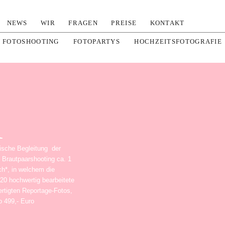
NEWS
WIR
FRAGEN
PREISE
KONTAKT
N FOTOSHOOTING
FOTOPARTYS
HOCHZEITSFOTOGRAFIE
R
fische Begleitung der
 Brautpaarshooting ca. 1
h*, in welchem die
 20 hochwertig bearbeitete
rtigten Reportage-Fotos,
o 499,- Euro