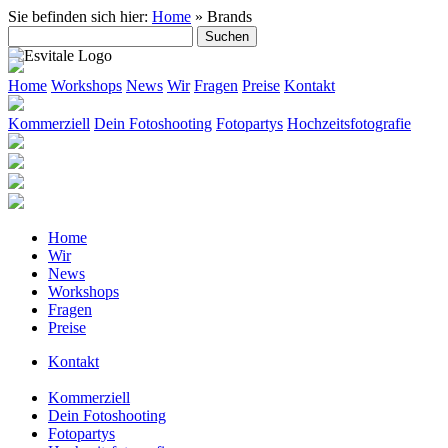
Sie befinden sich hier:
Home
»
Brands
Suche
nach:
Home
Workshops
News
Wir
Fragen
Preise
Kontakt
Kommerziell
Dein Fotoshooting
Fotopartys
Hochzeitsfotografie
Home
Wir
News
Workshops
Fragen
Preise
Kontakt
Kommerziell
Dein Fotoshooting
Fotopartys